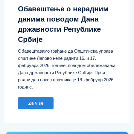
Обавештење о нерадним
данима поводом Дана
државности Републике
Србије
Обавештавамо грађане да Општинска управа
општине Лапово неће радити 16. и 17.
фебруара 2026. године, поводом обележавања
Дана државности Републике Србије. Први
радни дан након празника је 18. фебруар 2026.
године.
Za više