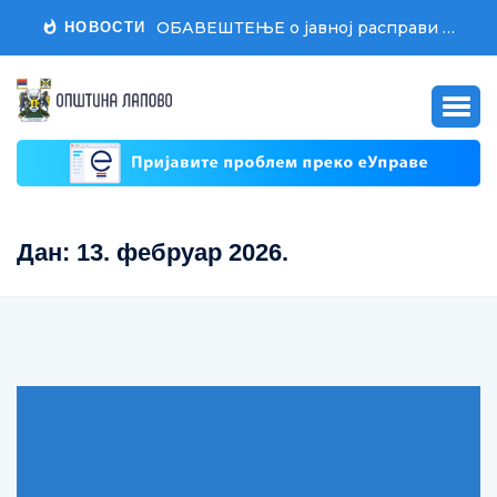
ОБАВЕШТЕЊЕ о јавној расправи о Нацрту Одлуке о другој измени и допуни Одлуке о буџету општине Лапово за 2026. годину
НОВОСТИ
Дан:
13. фебруар 2026.