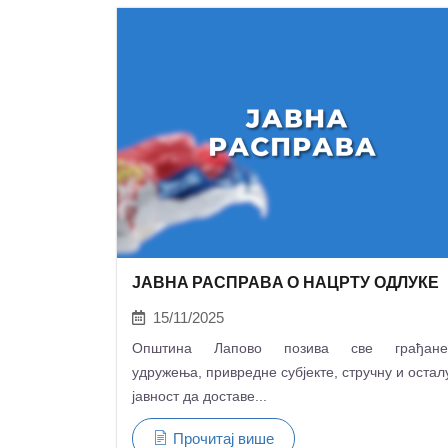
JАВНA РАСПРАВA О НАЦРТУ ОДЛУКЕ
15/11/2025
Општина Лапово позива све грађане
удружења, привредне субјекте, стручну и остал
јавност да доставе...
Прочитај више