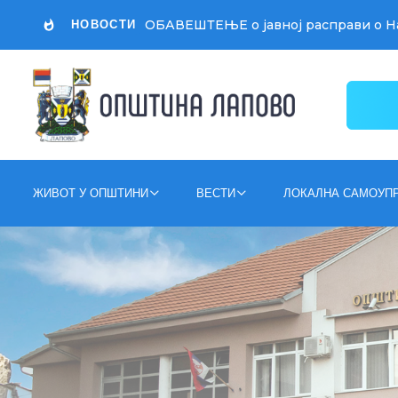
ОБАВЕШТЕЊЕ о јавној расправи о Нацрту Одлуке о другој измени и допуни Одлуке о буџету општине Лапово за 2026. годину
НОВОСТИ
ЖИВОТ У ОПШТИНИ
ВЕСТИ
ЛОКАЛНА САМОУП