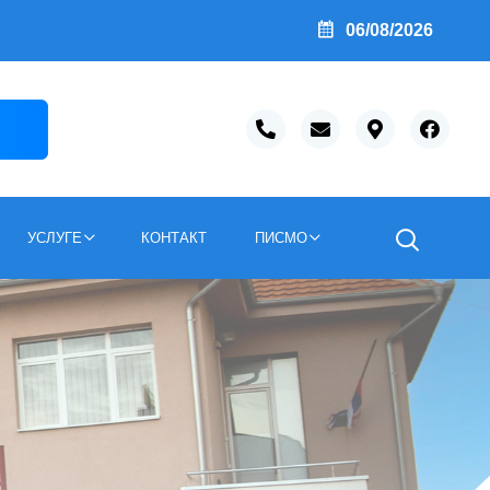
Обавештење о поднетом Захтев за промену цена-комуналних услуга ЈКСП Морава бр. 931 од 29. априла 2026. године
06/08/2026
УСЛУГЕ
КОНТАКТ
ПИСМО