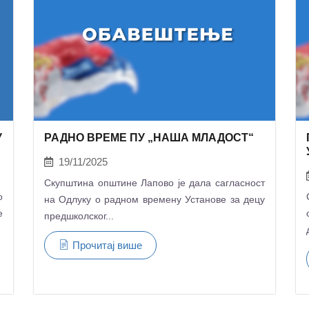
У
РАДНО ВРЕМЕ ПУ „НАША МЛАДОСТ“
19/11/2025
Скупштина општине Лапово је дала сагласност
о
на Одлуку о радном времену Установе за децу
е
предшколског...
Прочитај више