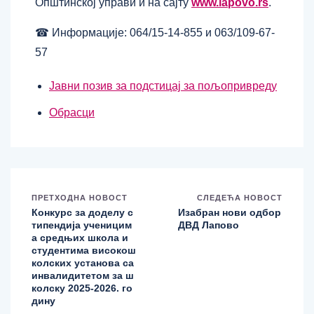
Општинској управи и на сајту
www.lapovo.rs
.
☎ Информације: 064/15-14-855 и 063/109-67-
57
Јавни позив за подстицај за пољопривреду
Обрасци
ПРЕТХОДНА НОВОСТ
СЛЕДЕЋА НОВОСТ
Конкурс за доделу с
Изабран нови одбор
типендија ученицим
ДВД Лапово
а средњих школа и
студентима високош
колских установа са
инвалидитетом за ш
колску 2025-2026. го
дину