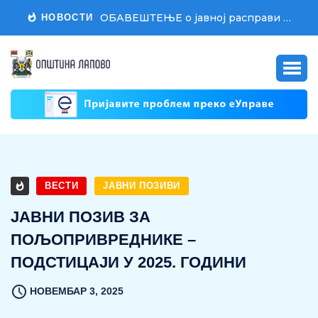
ОБАВЕШТЕЊЕ о јавној расправи о Нацрту Одлуке о другој измени и допуни Одлуке о буџету општине Лапово за 2026. годину
Обавештење о поднетом Захтев за промену цена-комуналних услуга ЈКСП 
НОВОСТИ
ВЕСТИ
ЈАВНИ ПОЗИВИ
ЈАВНИ ПОЗИВ ЗА
ПОЉОПРИВРЕДНИКЕ –
ПОДСТИЦАЈИ У 2025. ГОДИНИ
НОВЕМБАР 3, 2025