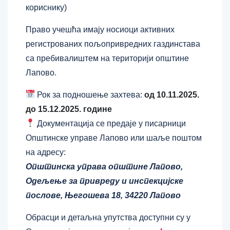
кориснику)
Право учешћа имају носиоци активних
регистрованих пољопривредних газдинстава
са пребивалиштем на територији општине
Лапово.
Рок за подношење захтева:
од 10.11.2025.
до 15.12.2025. године
Документација се предаје у писарници
Општинске управе Лапово или шаље поштом
на адресу:
Општинска управа општине Лапово,
Одељење за привреду и инспекцијске
послове, Његошева 18, 34220 Лапово
Обрасци и детаљна упутства доступни су у