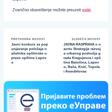
Zvanično obaveštenje možete preuzeti
ovde
.
PRETHODNA NOVOST
SLEDEĆA NOVOST
Javni konkurs za pop
JAVNA RASPRAVA o n
unjavanje položaja n
acrtu Strategije razvoj
ačelnika opštinske u
a urbanog područja g
prave opštine Lapov
rada Kragujevca i opš
o
tina Batočina, Lapov
o, Rača, Knić, Topola
i Aranđelovac