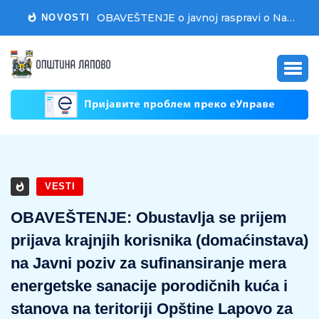
OBAVEŠTENJE o javnoj raspravi o Nacrtu Odluke o drugoj izmeni i dopuni Odluke o budžetu opštine Lapovo za 2026. godinu
NOVOSTI
VESTI
OBAVEŠTENJE: Obustavlja se prijem
prijava krajnjih korisnika (domaćinstava)
na Javni poziv za sufinansiranje mera
energetske sanacije porodičnih kuća i
stanova na teritoriji Opštine Lapovo za