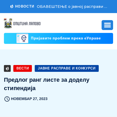
ОБАВЕШТЕЊЕ о јавној расправи о Нацрту Одлуке о другој измени и допуни Одлуке о буџету општине Лапово за 2026. годину
НОВОСТИ
ВЕСТИ
ЈАВНЕ РАСПРАВЕ И КОНКУРСИ
Предлог ранг листе за доделу
стипендија
НОВЕМБАР 27, 2023