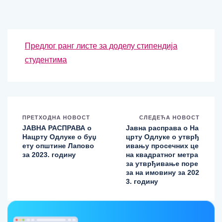
Предлог ранг листе за доделу стипендија
студентима
ПРЕТХОДНА НОВОСТ
СЛЕДЕЋА НОВОСТ
ЈАВНА РАСПРАВА о
Јавна расправа о На
Нацрту Одлуке о буџ
црту Одлуке о утврђ
ету општине Лапово
ивању просечних це
за 2023. годину
на квадратног метра
за утврђивање поре
за на имовину за 202
3. годину